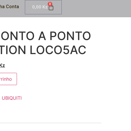
0
ha Conta
0,00
Kz
PONTO A PONTO
TION LOCO5AC
Kz
rrinho
:
UBIQUITI