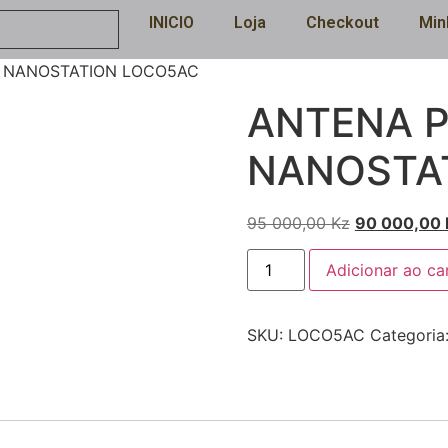
INICIO
Loja
Checkout
Min
 NANOSTATION LOCO5AC
ANTENA 
NANOSTA
95 000,00
Kz
90 000,00
Adicionar ao ca
SKU:
LOCO5AC
Categoria