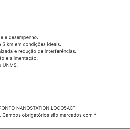
nce e desempenho.
é 5 km em condições ideais.
zada e redução de interferências.
ão e alimentação.
ou UNMS.
O A PONTO NANOSTATION LOCO5AC”
.
Campos obrigatórios são marcados com
*