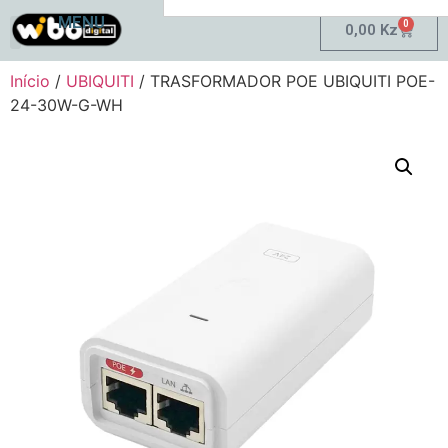
MENU
0
0,00
Kz
Minha Conta
Início
/
UBIQUITI
/ TRASFORMADOR POE UBIQUITI POE-
24-30W-G-WH