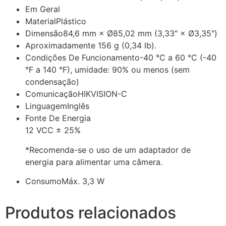
Em Geral
Material
Plástico
Dimensão
84,6 mm × Ø85,02 mm (3,33″ × Ø3,35″)
Aproximadamente 156 g (0,34 lb).
Condições De Funcionamento
-40 °C a 60 °C (-40
°F a 140 °F), umidade: 90% ou menos (sem
condensação)
Comunicação
HIKVISION-C
Linguagem
Inglês
Fonte De Energia
12 VCC ± 25%
*Recomenda-se o uso de um adaptador de
energia para alimentar uma câmera.
Consumo
Máx. 3,3 W
Produtos relacionados