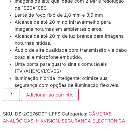
Imagens de alta qualidade com 2 MP e resolução
de 1920×1080.
Lente de foco fixo de 2,8 mm e 3,6 mm
Alcance de até 20 m no infravermelho para
imagens noturnas em ambientes claros.
Alcance de até 20 m de luz branca para imagens
noturnas nítidas.
Áudio de alta qualidade com transmissão via cabo
coaxial e microfone embutido.
Uma porta para quatro sinais comutáveis ​​
(TVI/AHD/CVI/CVBS)
Iluminação híbrida inteligente: otimize sua
segurança com opções de iluminação flexíveis.
Adicionar ao carrinho
SKU:
DS-2CE76D0T-LPFS
Categorias:
CÂMERAS
ANALÓGICAS
,
HIKVISION
,
SEGURANÇA ELECTRÓNICA