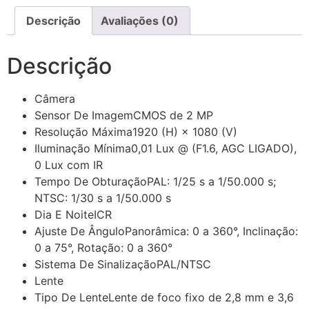
Descrição
Avaliações (0)
Descrição
Câmera
Sensor De Imagem
CMOS de 2 MP
Resolução Máxima
1920 (H) × 1080 (V)
Iluminação Mínima
0,01 Lux @ (F1.6, AGC LIGADO),
0 Lux com IR
Tempo De Obturação
PAL: 1/25 s a 1/50.000 s;
NTSC: 1/30 s a 1/50.000 s
Dia E Noite
ICR
Ajuste De Ângulo
Panorâmica: 0 a 360°, Inclinação:
0 a 75°, Rotação: 0 a 360°
Sistema De Sinalização
PAL/NTSC
Lente
Tipo De Lente
Lente de foco fixo de 2,8 mm e 3,6