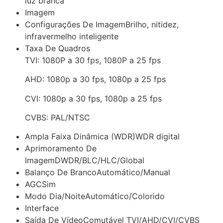
luz branca
Imagem
Configurações De Imagem
Brilho, nitidez,
infravermelho inteligente
Taxa De Quadros
TVI: 1080P a 30 fps, 1080P a 25 fps
AHD: 1080p a 30 fps, 1080p a 25 fps
CVI: 1080p a 30 fps, 1080p a 25 fps
CVBS: PAL/NTSC
Ampla Faixa Dinâmica (WDR)
WDR digital
Aprimoramento De
Imagem
DWDR/BLC/HLC/Global
Balanço De Branco
Automático/Manual
AGC
Sim
Modo Dia/Noite
Automático/Colorido
Interface
Saída De Vídeo
Comutável TVI/AHD/CVI/CVBS