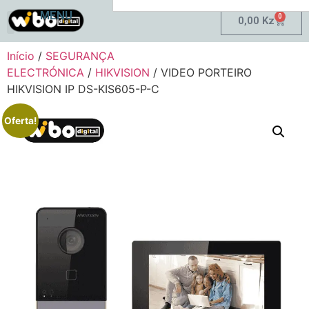
MENU
0
0,00
Kz
Minha Conta
Início
/
SEGURANÇA
ELECTRÓNICA
/
HIKVISION
/ VIDEO PORTEIRO
HIKVISION IP DS-KIS605-P-C
Oferta!