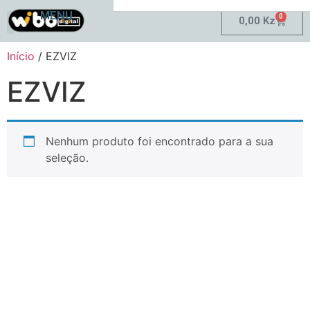
MENU
0
0,00
Kz
Minha Conta
Início
/ EZVIZ
EZVIZ
Nenhum produto foi encontrado para a sua
seleção.